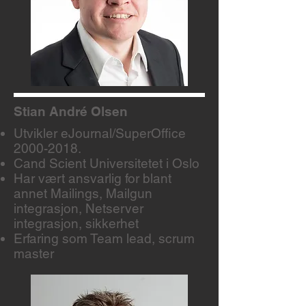
Stian André Olsen
Utvikler eJournal/SuperOffice
2000-2018
.
Cand Scient Universitetet i Oslo
Har vært ansvarlig for blant
annet Mailings, Mailgun
integrasjon, Netserver
integrasjon, sikkerhet
Erfaring som Team lead, scrum
master