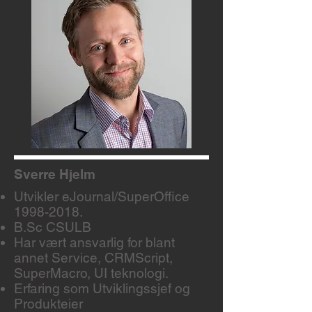
Sverre Hjelm
Utvikler eJournal/SuperOffice
1998-2018
.
B.Sc CSULB
Har vært ansvarlig for blant
annet Service, CRMScript,
SuperMacro, UI teknologi.
Erfaring som Utviklingssjef og
Produkteier